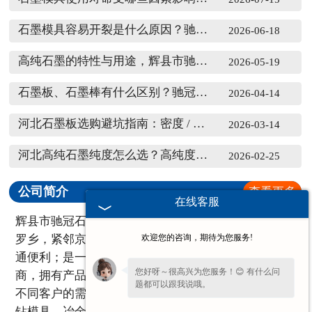
石墨模具容易开裂是什么原因？驰冠精密加工工艺解决办法
2026-06-18
高纯石墨的特性与用途，辉县市驰冠石墨制品厂一文讲透
2026-05-19
石墨板、石墨棒有什么区别？驰冠石墨带你了解不同石墨制品
2026-04-14
河北石墨板选购避坑指南：密度 / 强度 / 平整度关键指标
2026-03-14
河北高纯石墨纯度怎么选？高纯度石墨材料，厂家参数详解
2026-02-25
公司简介
查看更多
在线客服
辉县市驰冠石墨模具制品厂，位于河南省辉县市西平
罗乡，紧邻京珠高速公路、连霍高速、京广铁路，交
欢迎您的咨询，期待为您服务!
通便利；是一家从事石墨产品生产、加工、服务的厂
您好呀～很高兴为您服务！😊 有什么问
商，拥有产品生产设备、质检流程和用户服务，根据
题都可以跟我说哦。
不同客户的需求提供解决方案；主要产品类型有地质
钻模具、冶金行业模具、石墨模具、高纯石墨板、石