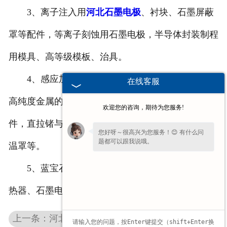
3、离子注入用
河北石墨电极
、衬块、石墨屏蔽
罩等配件，等离子刻蚀用石墨电极，半导体封装制程
用模具、高等级模板、治具。
4、感应加热锗氧化物、区熔半导体材料、熔化
在线客服
高纯度金属的
河北石墨坩埚
、
河北石墨舟皿
及其配
欢迎您的咨询，期待为您服务!
件，直拉锗与化合物单晶的高纯
河北石墨加热器
、保
您好呀～很高兴为您服务！😊 有什么问
题都可以跟我说哦。
温罩等。
5、蓝宝石HEM法生产中使用到的高纯度石墨加
热器、石墨电极。
上一条：河北避雷器产品模具