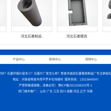
河北石墨制品
河北石墨模具
|
产品中心
|
新闻中心
|
视频中心
|
 石墨纸哪家好？石墨环报价是多少？石墨片厂家怎么样？辉县市驰冠石墨模具制品厂专注承接
地址：河南省辉县市西平罗乡圪垱坡村 服务热线：13523844547
严禁转载或镜像，违者必究！
豫ICP备2021038203号-1
热门城市推广：
山东
广东
江苏
四川
成都
河北
辽宁
河南