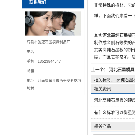
联系我们
非常特殊的板材，它
样，下面我们来看一
其实
河北高纯石墨板
辉县市驰冠石墨模具制品厂
制作成金刚石等类的
其实高纯石墨板的制
电话：
硬，而且它非常脆，
手机：13523844547
上一个：
河北石墨模具
邮箱：
相关标签： 高纯石墨
地址：河南省辉县市西平罗乡圪垱
坡村
相关资讯
河北高纯石墨板的硬度、强度如何
有什么标准可以衡量
相关产品