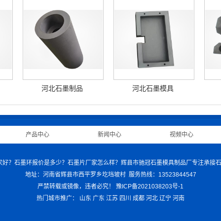
河北石墨制品
河北石墨模具
|
产品中心
|
新闻中心
|
视频中心
|
 石墨纸哪家好？石墨环报价是多少？石墨片厂家怎么样？辉县市驰冠石墨模具制品厂专注承接
地址：河南省辉县市西平罗乡圪垱坡村 服务热线：13523844547
严禁转载或镜像，违者必究！
豫ICP备2021038203号-1
热门城市推广：
山东
广东
江苏
四川
成都
河北
辽宁
河南