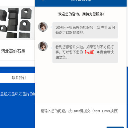
欢迎您的咨询，期待为您服务!
您好呀～很高兴为您服务！😊 有什么问
题都可以跟我说哦。
看到您停留许久啦，如果暂时不方便打
河北高纯石墨
河北高纯石墨块
字，可以留下您的
【电话】
🔔我会尽快
回复您。
联系我们
|
网站地图
|
石墨纸,石墨环,石墨片的加工生产，是您不错的选择！