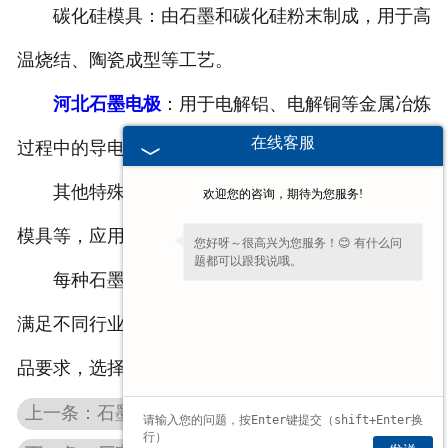
碳化硅模具：由石墨和碳化硅粉末制成，用于高
温烧结、陶瓷成型等工艺。
河北石墨电极
：用于电解铝、电解铜等金属冶炼
在线客服
过程中的导电工具。
其他特殊石墨模具：如电池负极模具、光纤拉制
欢迎您的咨询，期待为您服务!
模具等，应用于特定行业和工艺中。
您好呀～很高兴为您服务！😊 有什么问
题都可以跟我说哦。
每种石墨模具都有其特定的材质和制造工艺，以
满足不同行业和生产需求。根据具体的使用场景和产
品要求，选择合适的石墨模具类型。
上一条：石墨加工定制产品河北石墨管的用途有哪些