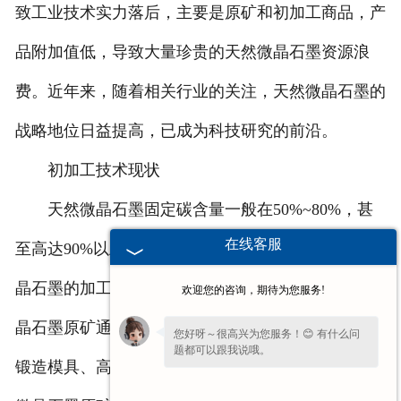
致工业技术实力落后，主要是原矿和初加工商品，产
品附加值低，导致大量珍贵的天然微晶石墨资源浪
费。近年来，随着相关行业的关注，天然微晶石墨的
战略地位日益提高，已成为科技研究的前沿。
初加工技术现状
天然微晶石墨固定碳含量一般在50%~80%，甚
在线客服
至高达90%以上，只需简单加工即可使用。目前，微
晶石墨的加工主要是磨粉、筛粒和压球。磨粉是指微
欢迎您的咨询，期待为您服务!
晶石墨原矿通过破碎成一定数量的石墨粉，主要用于
您好呀～很高兴为您服务！😊 有什么问
题都可以跟我说哦。
锻造模具、高纯
河北石墨板
、接地降阻等。筛粒要求