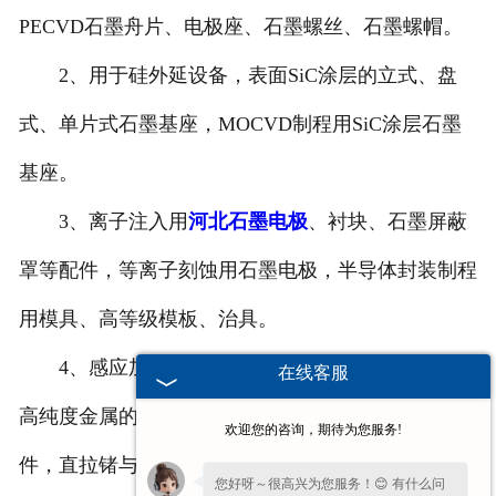
PECVD石墨舟片、电极座、石墨螺丝、石墨螺帽。
2、用于硅外延设备，表面SiC涂层的立式、盘
式、单片式石墨基座，MOCVD制程用SiC涂层石墨
基座。
3、离子注入用
河北石墨电极
、衬块、石墨屏蔽
罩等配件，等离子刻蚀用石墨电极，半导体封装制程
用模具、高等级模板、治具。
4、感应加热锗氧化物、区熔半导体材料、熔化
在线客服
高纯度金属的
河北石墨坩埚
、
河北石墨舟皿
及其配
欢迎您的咨询，期待为您服务!
件，直拉锗与化合物单晶的
河北高纯石墨
加热器、保
您好呀～很高兴为您服务！😊 有什么问